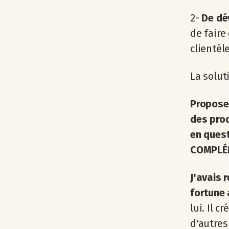
2-
De dé
de faire
clientèl
La soluti
Proposer
des prod
en quest
COMPLÉM
J'avais 
fortune 
lui. Il c
d'autres