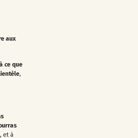
re aux
 à ce que
lientèle
,
as
ourras
), et à