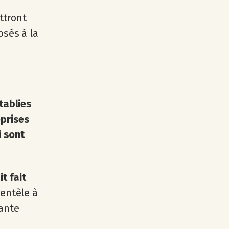
ttront
osés à la
tablies
eprises
i sont
t fait
ientèle à
tante