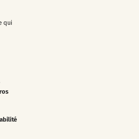
e qui
e
ros
abilité