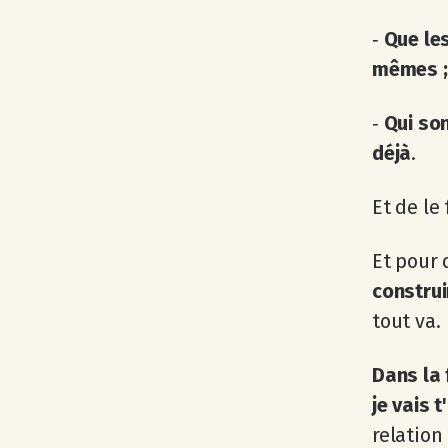
‐
Que le
mêmes ;
‐
Qui so
déjà
.
Et de le
Et pour 
construi
tout va.
Dans la
je vais t
relation