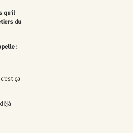
 qu'il
tiers du
ppelle :
 c'est ça
 déjà