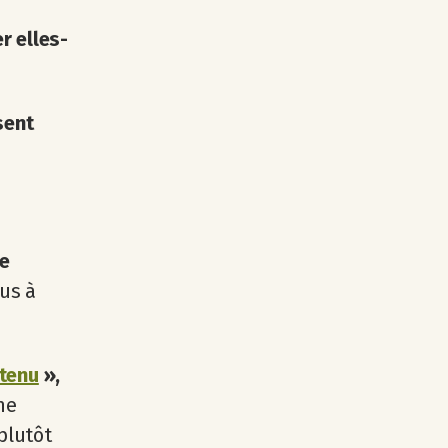
r elles-
sent
se
us à
ntenu
»,
ne
plutôt