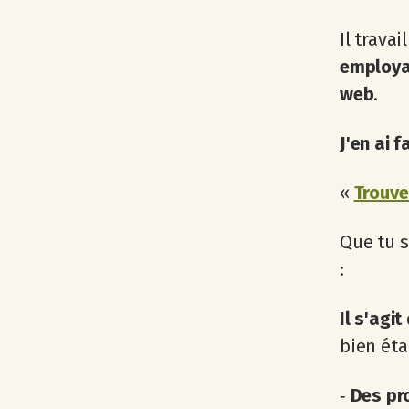
Il travai
employai
web
.
J'en ai 
«
Trouve
Que tu s
:
Il s'agi
bien éta
‐
Des pro