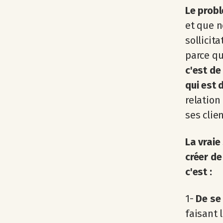
Le probl
et que 
sollicita
parce q
c'est de
qui est 
relation
ses clie
La vraie
créer de
c'est :
1-
De se
faisant 