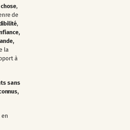
e chose
,
enre de
ibilité
,
nfiance,
mande,
e la
pport à
nts sans
connus,
t en