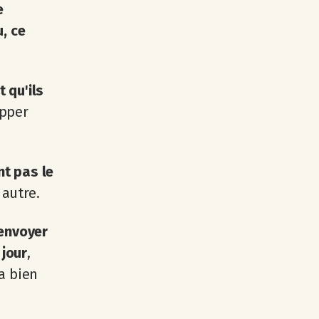
e
, ce
t qu'ils
opper
nt pas le
autre.
 envoyer
 jour
,
a bien