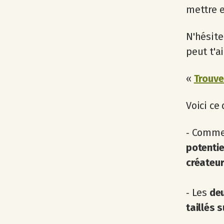
mettre e
N'hésite
peut t'ai
«
Trouve
Voici ce 
‐ Commen
potenti
créateu
‐ Les
deu
taillés 