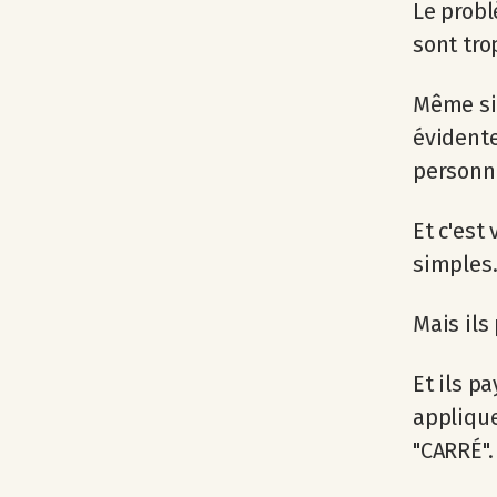
Le probl
sont tro
Même si 
évidente
personne
Et c'est
simples.
Mais ils
Et ils p
appliqu
"CARRÉ".