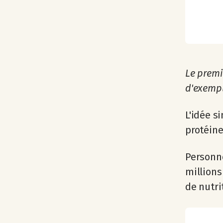
Le premie
d'exempl
L'idée s
protéine
Personne
millions
de nutrit