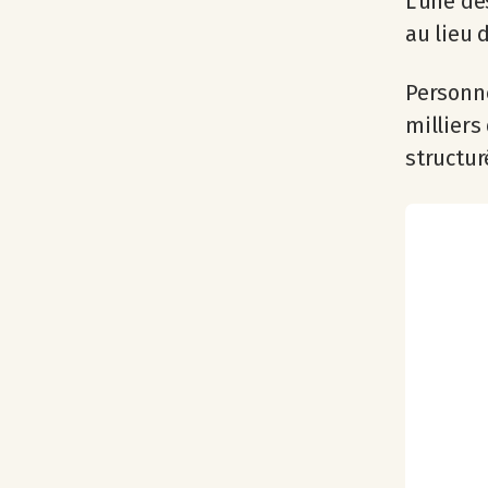
L'une de
au lieu d
Personne
milliers
structuré