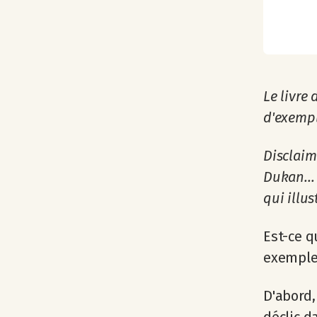
Le livre 
d'exempl
Disclaim
Dukan...
qui illu
Est-ce q
exemple
D'abord,