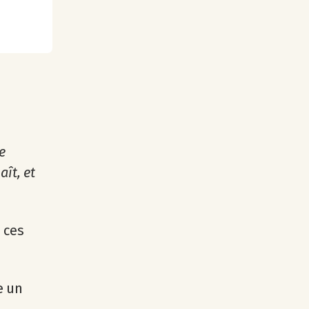
e
ît, et
 ces
e un