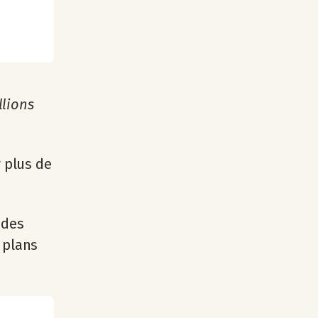
llions
r plus de
 des
 plans