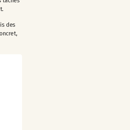
es tâches
t.
is des
oncret,