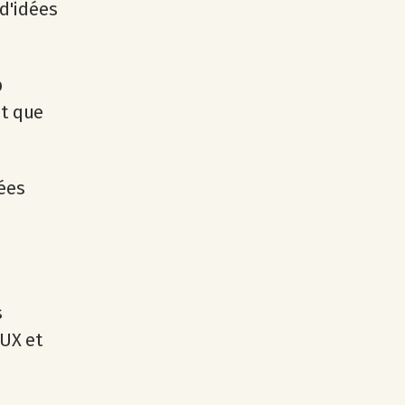
d'idées
p
et que
dées
s
UX et