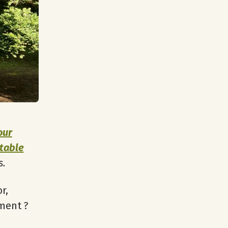
our
ntable
s.
r,
ement ?