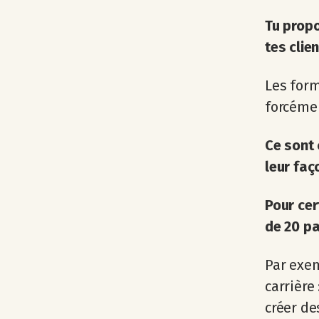
Tu propo
tes clien
Les form
forcémen
Ce sont 
leur faç
Pour cer
de 20 pa
Par exem
carrière
créer de