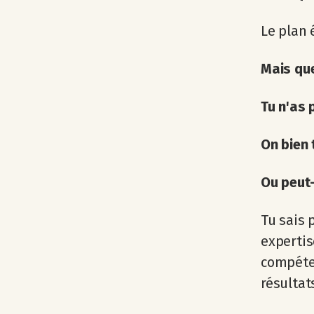
Le plan 
Mais qu
Tu n'as 
On bien 
Ou peut-
Tu sais 
expertis
compéten
résultats