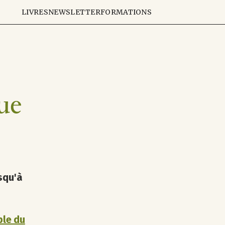
LIVRES
NEWSLETTER
FORMATIONS
ue
squ'à
ple du