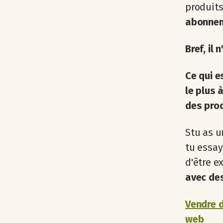
produit
abonne
Bref, il
Ce qui e
le plus 
des prod
Stu as u
tu essay
d'être e
avec des
Vendre d
web