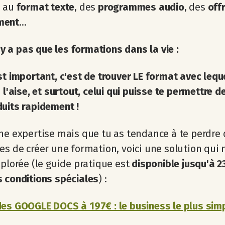
s au
format texte
, des
programmes audio
, des
off
ment
...
 n'y a pas que les formations dans la vie :
st important, c'est de trouver LE format avec lequ
à l'aise, et surtout, celui qui puisse te permettre d
uits rapidement !
ne expertise mais que tu as tendance à te perdre
es de créer une formation, voici une solution qui 
xplorée (le guide pratique est
disponible jusqu'à 
 conditions spéciales
) :
es GOOGLE DOCS à 197€ : le business le plus sim