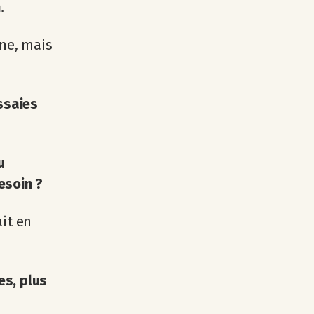
.
ne, mais
essaies
u
esoin ?
ait en
es, plus