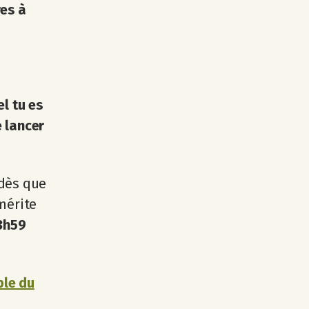
res à
el tu es
e lancer
 dès que
mérite
23h59
ple du