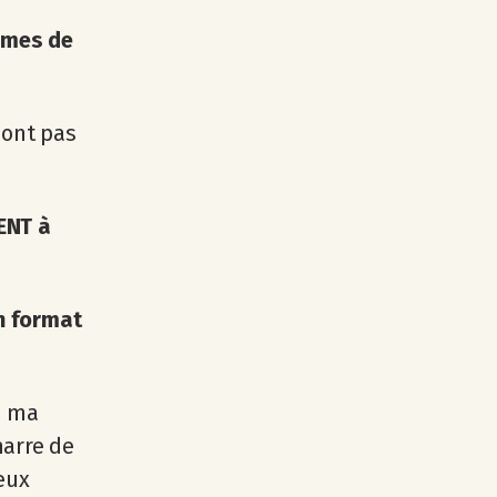
lèmes de
sont pas
ENT à
un format
e ma
marre de
eux