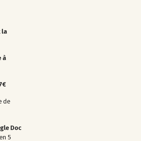
t
la
e à
7€
e de
gle Doc
en 5