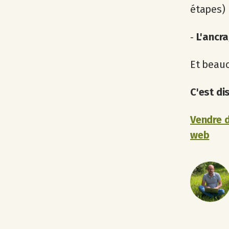
étapes)
‐
L'ancra
Et beauc
C'est di
Vendre d
web