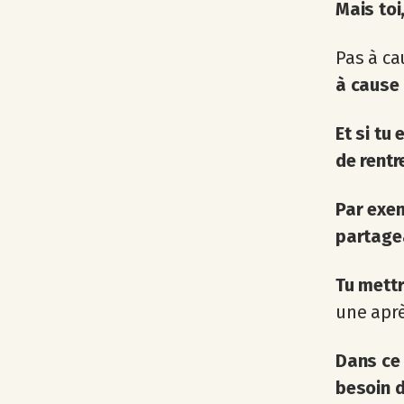
Mais toi
Pas à c
à cause
Et si tu
de rentr
Par exem
partagea
Tu mettr
une apr
Dans ce 
besoin 