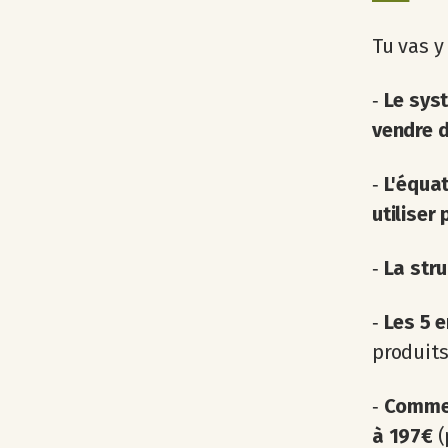
Tu vas y
‐
Le sys
vendre 
‐
L'équat
utiliser 
‐
La str
‐
Les 5 
produits
‐
Commen
à 197€
(