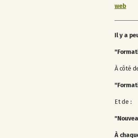
web
Il y a p
"Formati
À côté de
"Formati
Et de :
"Nouveau
À chaqu