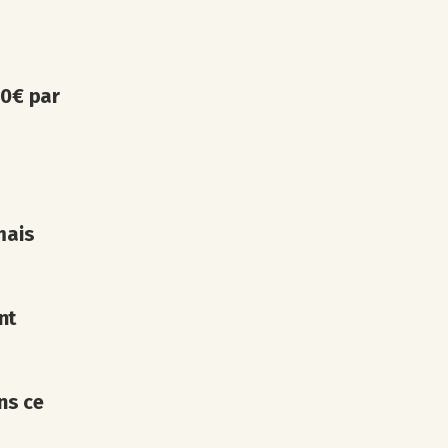
80€ par
mais
nt
ns ce