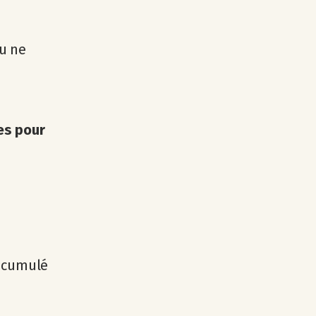
tu ne
es pour
t cumulé