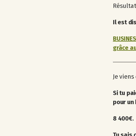
Résultat
Il est d
BUSINESS
grâce au
Je viens 
Si tu pa
pour un 
8 400€.
Tu sais 