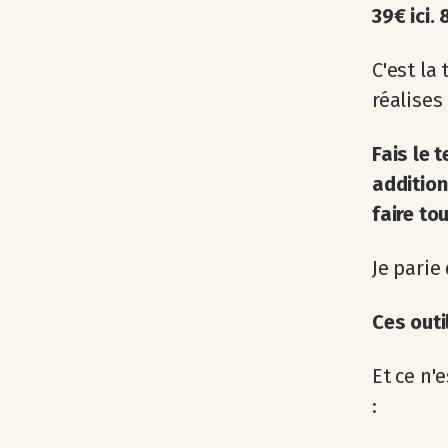
39€ ici. 
C'est la
réalises 
Fais le 
addition
faire to
Je parie
Ces outi
Et ce n'
: