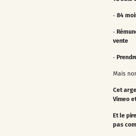
‐
84 moi
‐
Rémuné
vente
‐
Prendr
Mais non
Cet arge
Vimeo e
Et le pi
pas comp