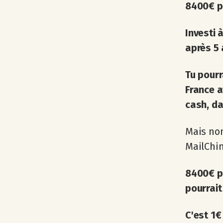
8400€ p
Investi
après 5 
Tu pourr
France a
cash, da
Mais non
MailChi
8400€ pa
pourrait 
C'est
1€