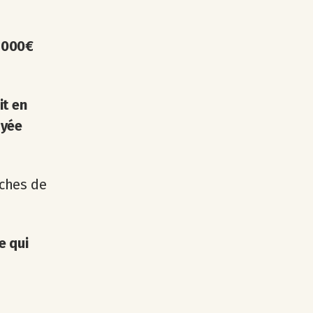
9 000€
it en
ayée
oches de
e qui