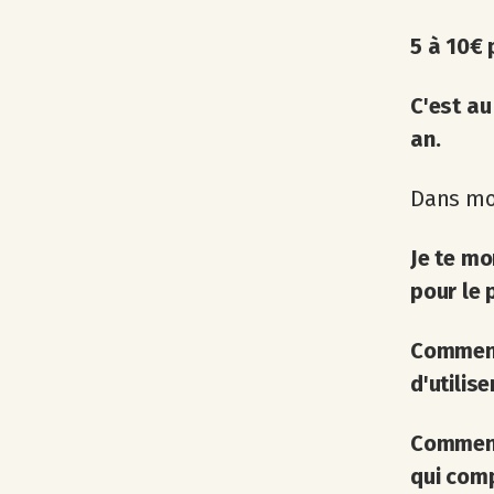
5 à 10€ 
C'est a
an.
Dans mon
Je te mo
pour le 
Comment
d'utilise
Comment 
qui comp