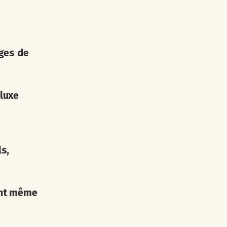
ages de
luxe
s,
dent même