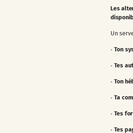
Les alte
disponib
Un serve
‐
Ton sy
‐
Tes aut
‐
Ton hé
‐
Ta com
‐
Tes for
‐
Tes pag