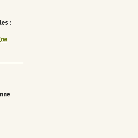
les :
gne
enne