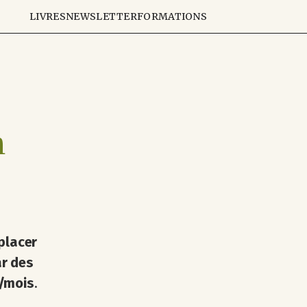
LIVRES
NEWSLETTER
FORMATIONS
n
placer
ar des
€/mois
.