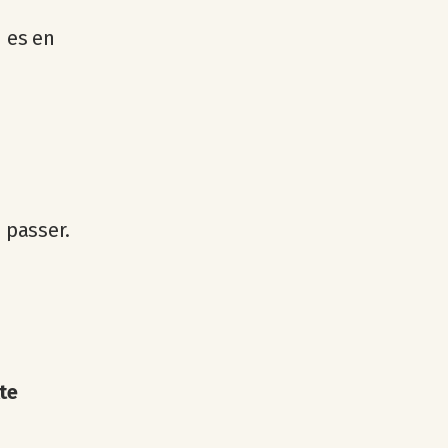
 es en
 passer.
te