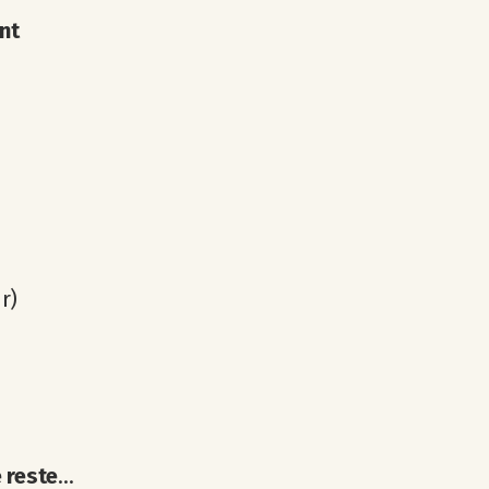
ont
r)
 reste
...