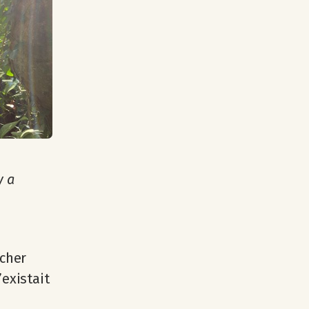
y a
rcher
’existait