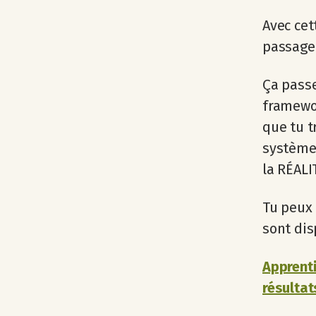
Avec cett
passage 
Ça passe
framewor
que tu t
systèmes
la RÉALI
Tu peux 
sont dis
Apprenti
résultat