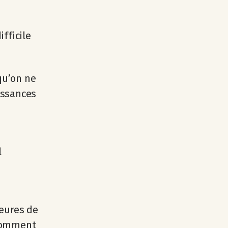
e
ifficile
 qu’on ne
issances
l
heures de
 comment