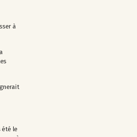
sser à
la
Les
agnerait
 été le