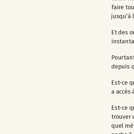
faire to
jusqu’à 
Et des o
instant
Pourtant
depuis q
Est-ce q
a accès 
Est-ce q
trouver 
quel mét