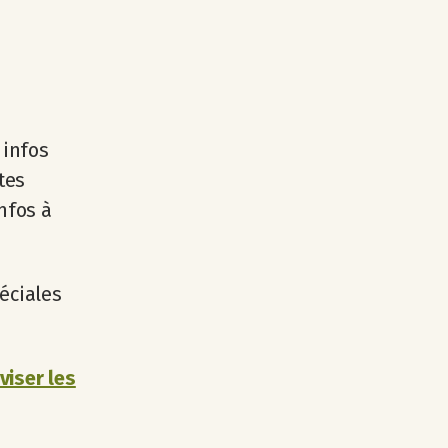
 infos
tes
nfos à
éciales
viser les