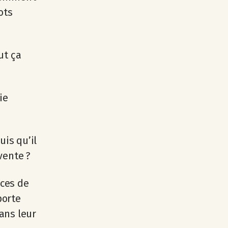
ots
ut ça
ie
is qu’il
vente ?
nces de
porte
ans leur