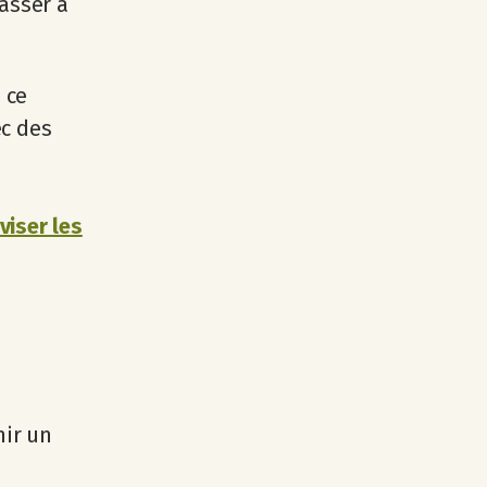
passer à
 ce
ec des
viser les
nir un