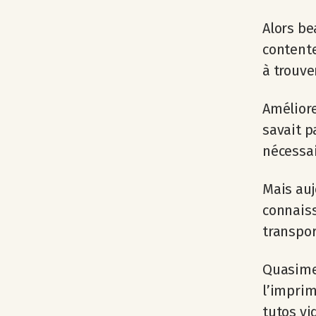
Alors be
contenter
à trouver
Améliore
savait p
nécessai
Mais auj
connais
transpor
Quasimen
l’imprim
tutos vi