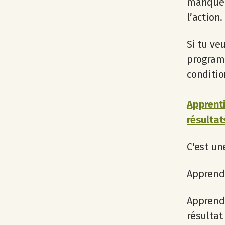
manque d
l’action.
Si tu ve
programm
conditio
Apprenti
résultat
C'est un
Apprendr
Apprendr
résultat