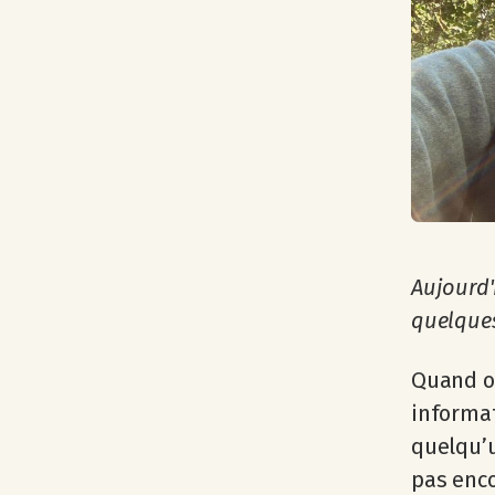
Aujourd'h
quelques
Quand on
informat
quelqu’u
pas enco