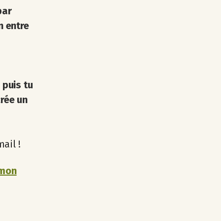
par
n entre
 puis tu
crée un
ail !
mon