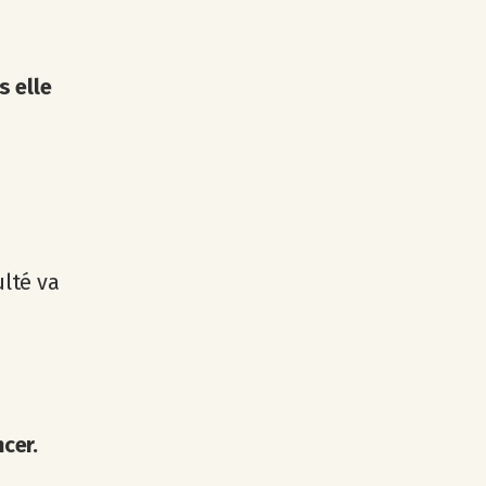
s elle
ulté va
cer.