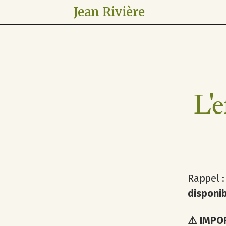
Jean Rivière
L'e
Rappel 
disponib
⚠️ IMPOR