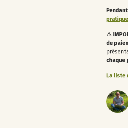
Pendant 
pratiqu
⚠️ IMPOR
de paie
présent
chaque g
La liste