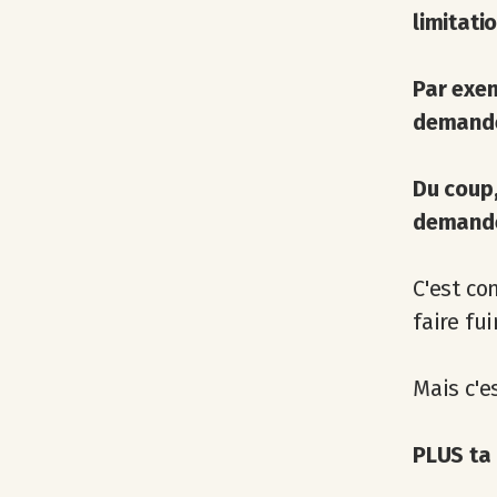
limitatio
Par exem
demande 
Du coup,
demanden
C'est co
faire fui
Mais c'es
PLUS ta 