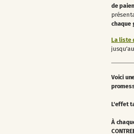
de paie
présent
chaque g
La liste
jusqu'au
Voici un
promesse
L'effet 
À chaque
CONTREB