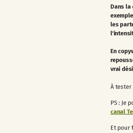
Dans la
exemple)
les parte
l'intensi
En copyw
repousse
vrai dési
À tester
PS : Je 
canal T
Et pour f