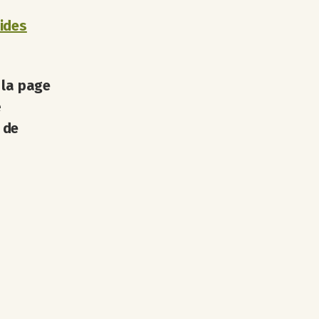
ides
 la page
e
 de