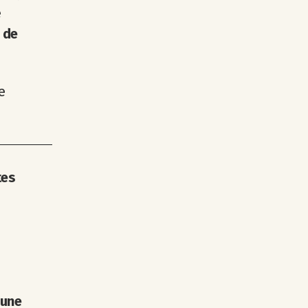
e
 de
e
tes
 une