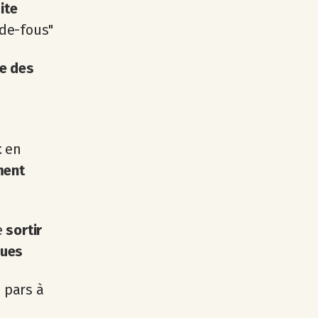
ite
rde-fous"
le des
t
en
ment
e
sortir
ques
u pars à