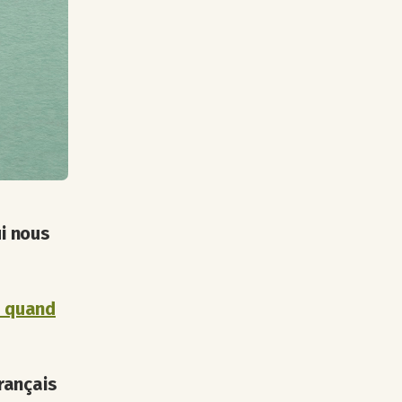
ui nous
e quand
rançais