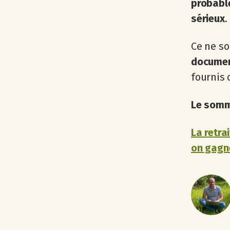
probabl
sérieux
.
Ce ne s
documen
fournis 
Le somma
La retra
on gagn