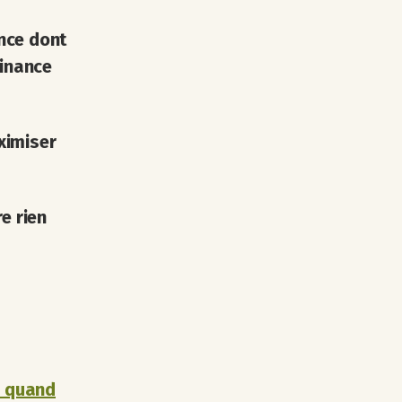
nce dont
finance
ximiser
e rien
e quand