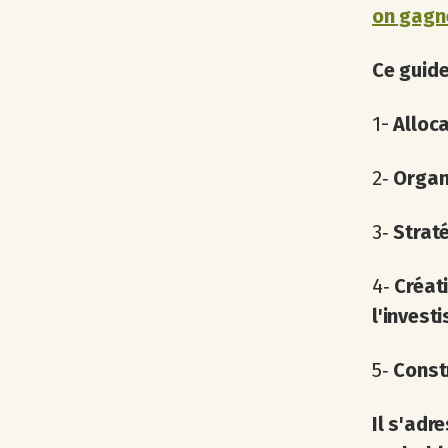
on gagn
Ce guide
1-
Alloca
2‐
Organ
3‐
Straté
4‐
Créat
l'invest
5‐
Constr
Il s'adr