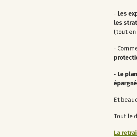
‐
Les ex
les stra
(tout en
‐ Comm
protect
‐
Le plan
épargné
Et beauc
Tout le d
La retra