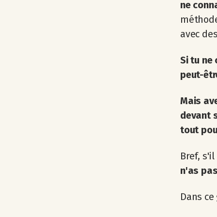
ne conna
méthodes
avec des
Si tu ne
peut-êtr
Mais ave
devant s
tout
pou
Bref, s'
n'as pas
Dans ce 