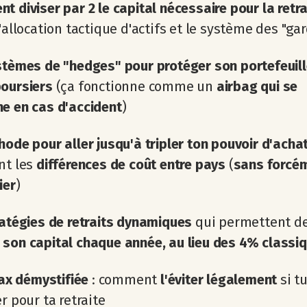
 diviser par 2 le capital nécessaire pour la retra
l'allocation tactique
d'actifs et le système des "ga
stèmes de "hedges" pour
protéger son portefeuil
boursiers
(ça fonctionne comme un
airbag qui se
e en cas d'accident
)
ode pour aller jusqu'à tripler ton pouvoir d'acha
nt les
différences de coût entre pays
​(
sans forcé
ier
)
ratégies de retraits dynamiques
qui permettent d
son capital chaque année, au lieu des 4% classi
tax démystifiée
: comment
l'éviter légalement
si t
er pour ta retraite