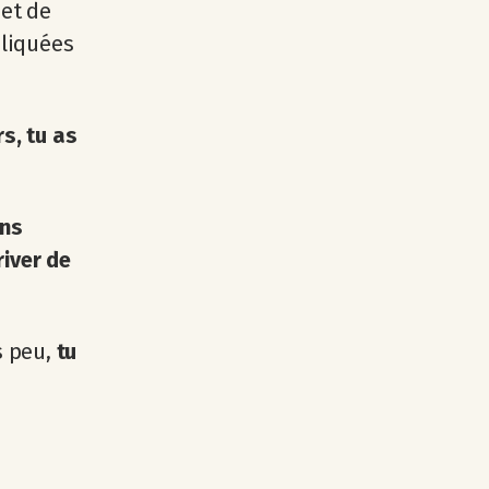
 et de
pliquées
rs, tu as
ans
river de
s peu,
tu