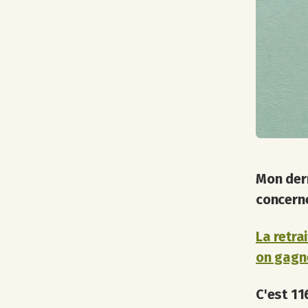
Mon dern
concerne
La retra
on gagn
C'est 11