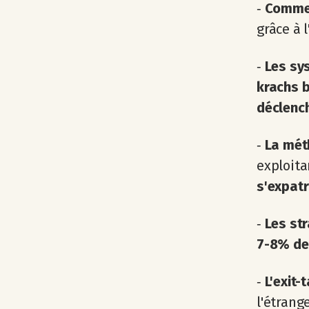
‐
Comment
grâce à 
‐
Les sy
krachs 
déclench
‐
La méth
exploita
s'expatr
‐
Les st
7-8% de 
‐
L'exit-
l'étrang