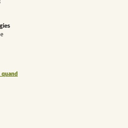
B
gies
je
e quand