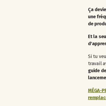
Ça devi
une fréq
de produ
Et la se
d'appren
Si tu ve
travail a
guide de
lanceme
MÉGA-PR
remplace