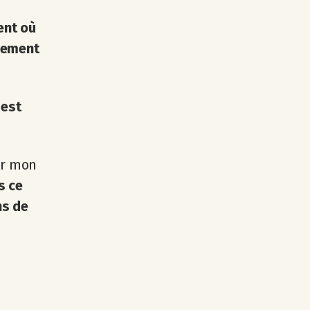
ent où
ncement
'est
er mon
s ce
ns de