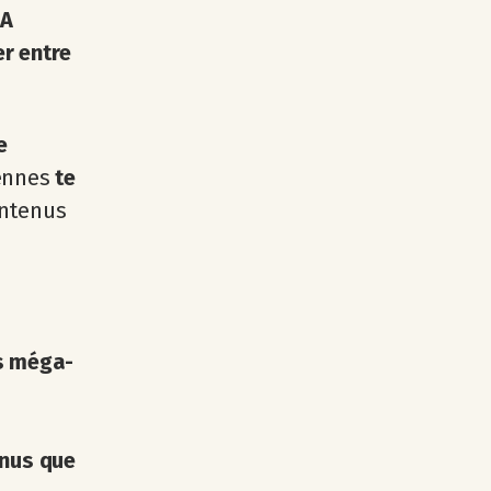
IA
r entre
e
iennes
te
ontenus
es méga-
enus que