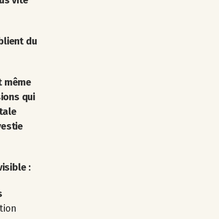
us vite
blient du
est même
ions qui
tale
vestie
sible :
s
tion