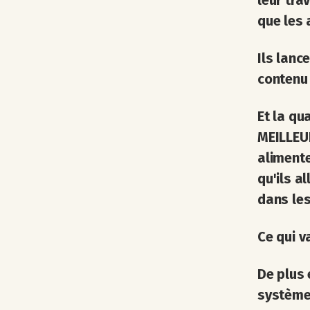
leur tra
que les 
Ils lanc
contenu 
Et la qu
MEILLEUR
aliment
qu'ils a
dans les
Ce qui v
De plus 
systèmes