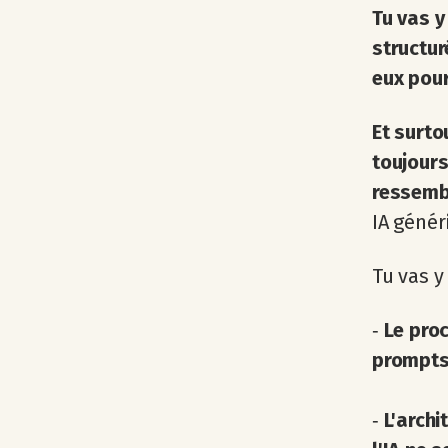
Tu vas 
structu
eux pour
Et surto
toujours
ressemb
IA génér
Tu vas y
‐
Le pro
prompts 
‐
L'arch