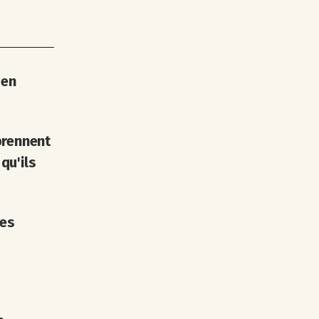
 en
prennent
qu'ils
les