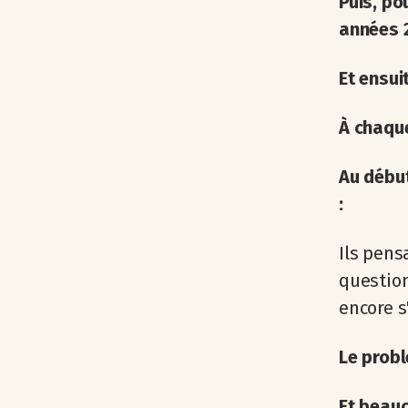
Puis, po
années 
Et ensui
À chaque
Au début
:
Ils pens
question
encore s
Le probl
Et beauc