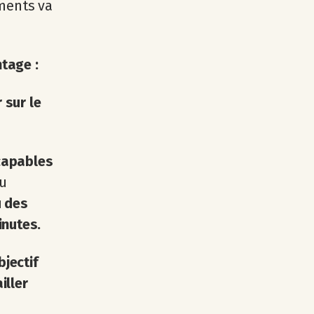
ments va
tage :
 sur le
capables
ou
u des
inutes.
jectif
iller