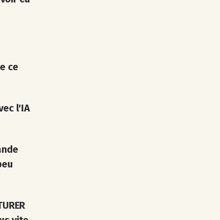
e ce
ec l'IA
rande
peu
CTURER