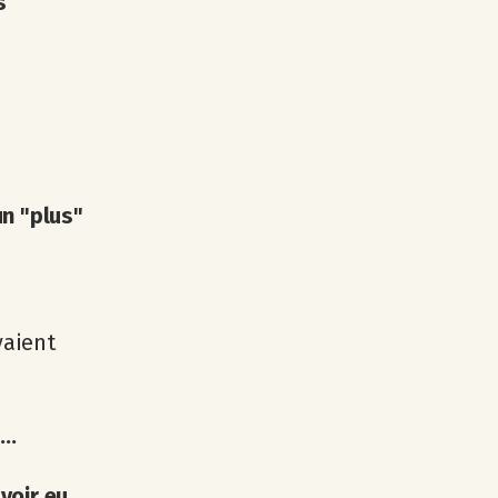
s
un "plus"
vaient
..
voir eu