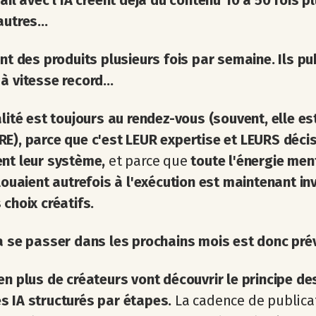
vail avec l'IA créent déjà du contenu 10 à 50 fois pl
autres...
ent des produits plusieurs fois par semaine. Ils pu
à vitesse record...
alité est toujours au rendez-vous (souvent, elle 
E), parce que c'est LEUR expertise et LEURS décis
ent leur système,
et parce que
toute l'énergie men
llouaient autrefois à l'exécution est maintenant in
 choix créatifs.
a se passer dans les prochains mois est donc prévi
en plus de créateurs vont découvrir le principe de
 IA structurés par étapes.
La cadence de publica