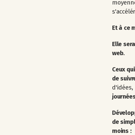
moyenne
s'accélér
Et à ce 
Elle ser
web.
Ceux qu
de suivr
d'idées,
journées
Développ
de simpl
moins :