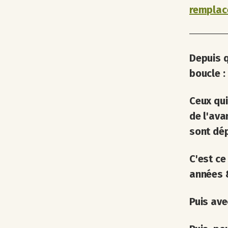
remplace
Depuis q
boucle :
Ceux qu
de l'ava
sont dép
C'est ce
années 
Puis ave