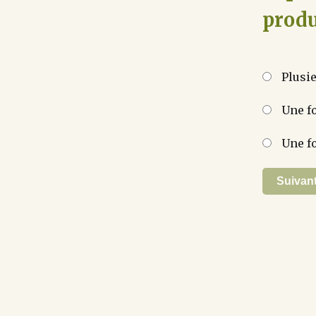
produ
Plusie
Une fo
Une fo
Suivan