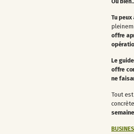
Ou bien..
Tu peux 
pleinem
offre ap
opératio
Le guide
offre co
ne faisa
Tout est
concrète
semaine,
BUSINESS