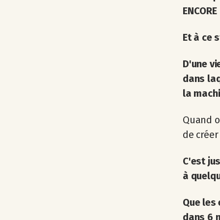
ENCORE u
Et à ce 
D'une vi
dans laq
la machi
Quand on
de créer 
C'est ju
à quelqu
Que les 
dans 6 m