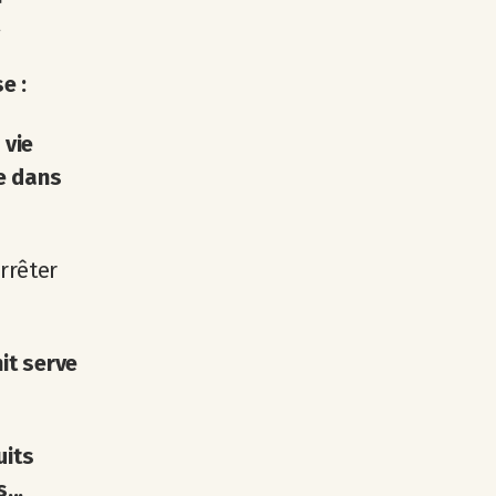
.
e :
 vie
ce dans
rrêter
nit serve
uits
...