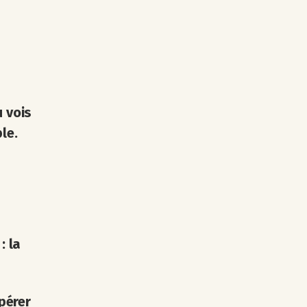
u vois
le.
: la
pérer