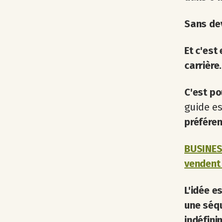
Sans dev
Et c'est
carrière.
C'est po
guide e
préféren
BUSINESS
vendent
L'idée e
une séqu
indéfini