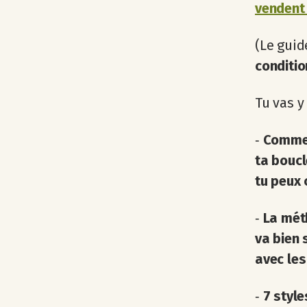
vendent
(Le guid
conditio
Tu vas y
‐
Commen
ta boucl
tu peux 
‐
La méth
va bien 
avec les
‐
7 styl