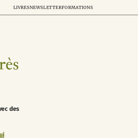
LIVRES
NEWSLETTER
FORMATIONS
rès
vec des
ui