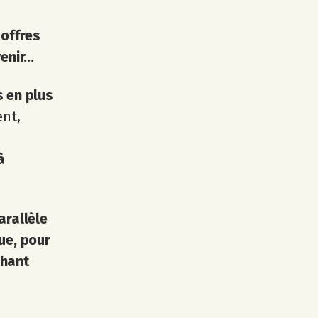
 offres
nir...
s en plus
ent,
à
arallèle
ue, pour
chant