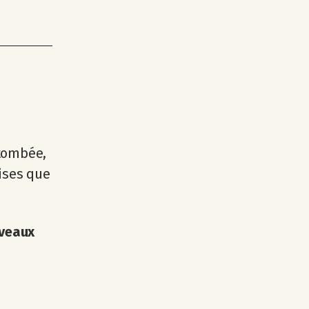
etombée,
lises que
uveaux