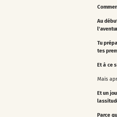
Comment 
Au début
l'aventu
Tu prépa
tes prem
Et à ce s
Mais apr
Et un jo
lassitud
Parce qu