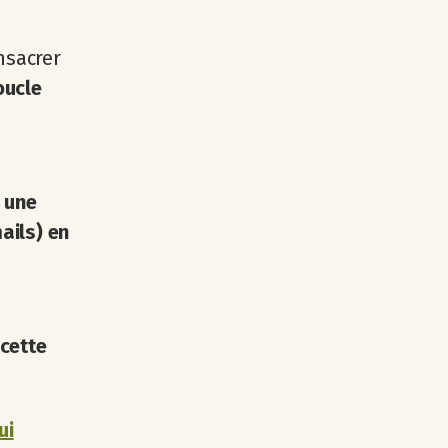
nsacrer
oucle
r une
ails) en
cette
ui