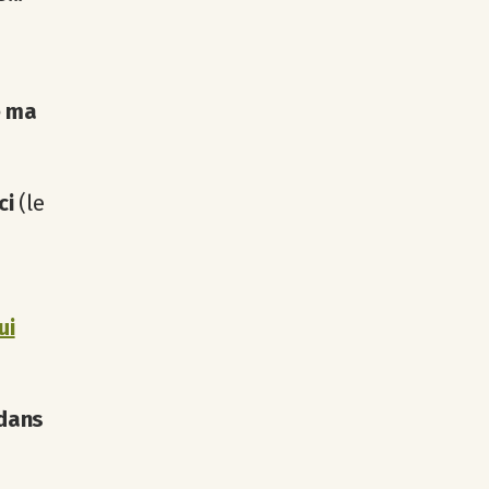
e ma
ci
(le
ui
 dans