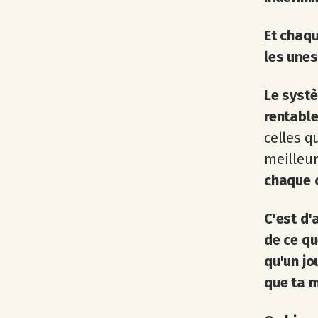
Et chaqu
les unes
Le systè
rentable
celles q
meilleur
chaque c
C'est d'
de ce qu
qu'un jo
que ta m