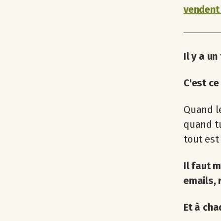
vendent
Il y a u
C'est ce
Quand le
quand tu
tout est 
Il faut 
emails, 
Et à cha