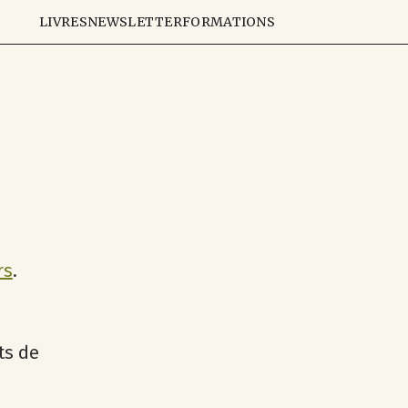
LIVRES
NEWSLETTER
FORMATIONS
rs
.
i
ts de