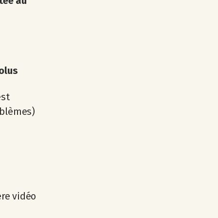
tée au
olus
est
oblèmes)
ère vidéo