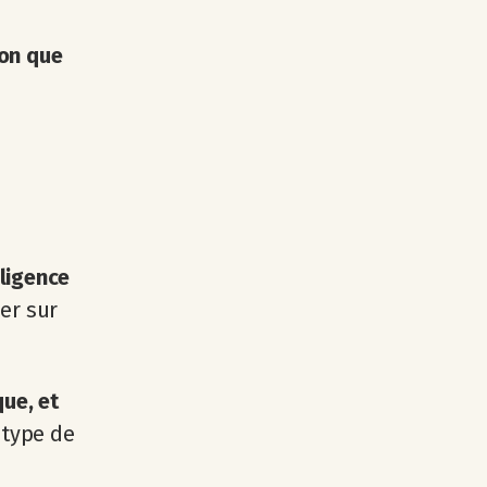
ion que
ligence
er sur
que, et
 type de