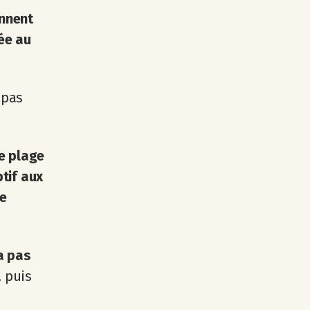
ennent
ée au
 pas
e plage
tif aux
re
a pas
, puis