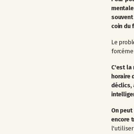
mentale,
souvent 
coin du 
Le probl
forcéme
C'est la
horaire 
déclics,
intellig
On peut 
encore t
l'utilis