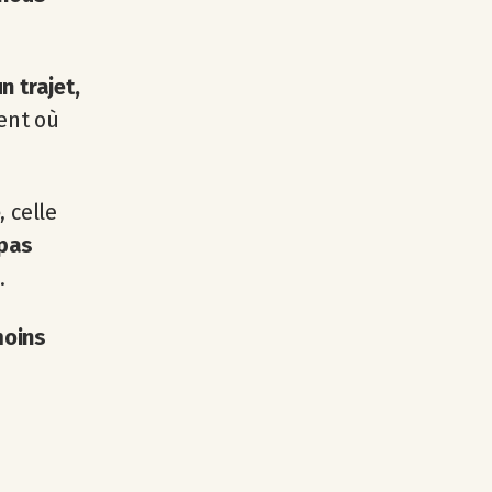
n trajet,
ent où
e
, celle
 pas
.
moins