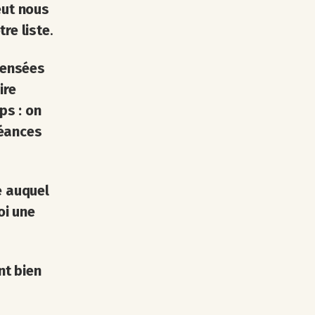
eut nous
re liste
.
pensées
ire
ps : on
séances
e auquel
oi une
nt bien