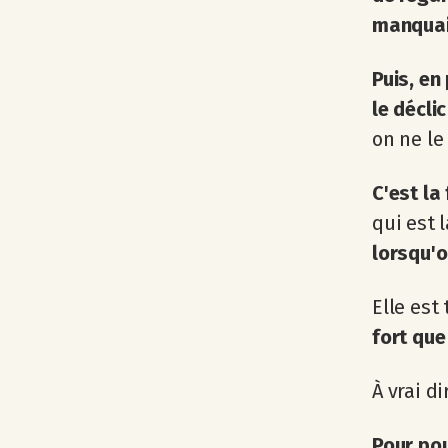
manquai
Puis, en
le décli
on ne le
C'est la
qui est 
lorsqu'o
Elle est
fort que
À vrai di
Pour pou