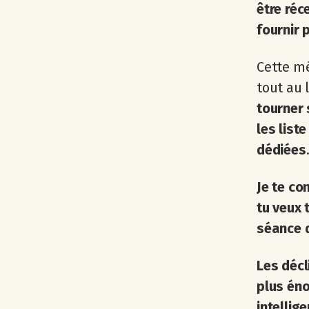
être réc
fournir 
Cette m
tout au 
tourner 
les list
dédiées
Je te co
tu veux 
séance d
Les décl
plus éno
intellig