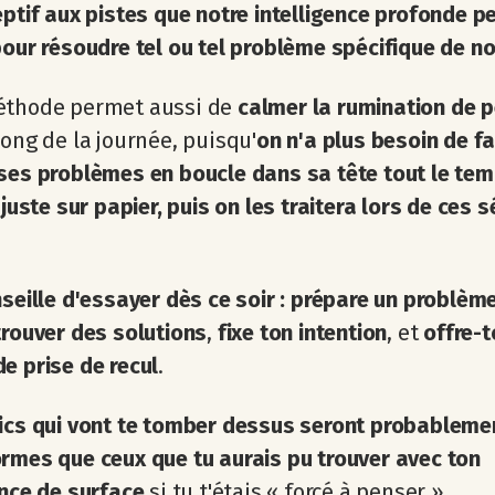
eptif aux pistes que notre intelligence profonde p
pour résoudre tel ou tel problème spécifique de not
éthode permet aussi de
calmer la rumination de 
long de la journée, puisqu'
on n'a plus besoin de fa
ses problèmes en boucle dans sa tête tout le tem
e juste sur papier, puis on les traitera lors de ces 
.
nseille d'essayer dès ce soir :
prépare un problèm
trouver des solutions
,
fixe ton intention
, et
offre-t
e prise de recul
.
ics qui vont te tomber dessus seront probableme
rmes que ceux que tu aurais pu trouver avec ton
ence de surface
si tu t'étais « forcé à penser ».