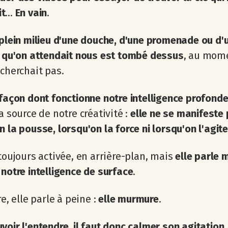
t
...
En vain
.
 plein milieu d'une douche, d'une promenade ou d'u
c qu'on attendait nous est tombé dessus
, au mom
 cherchait pas.
 façon dont fonctionne notre intelligence profond
la source de notre créativité :
elle ne se manifeste
n la pousse, lorsqu'on la force ni lorsqu'on l'agite
 toujours activée, en arrière-plan, mais
elle parle 
 notre intelligence de surface
.
re, elle parle à peine :
elle murmure
.
voir l'entendre, il faut donc calmer son agitation