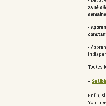
‐ Décou
XVIIè si
semain
‐
Apprend
constam
‐ Appre
indispen
Toutes le
«
Se lib
Enfin, s
YouTube