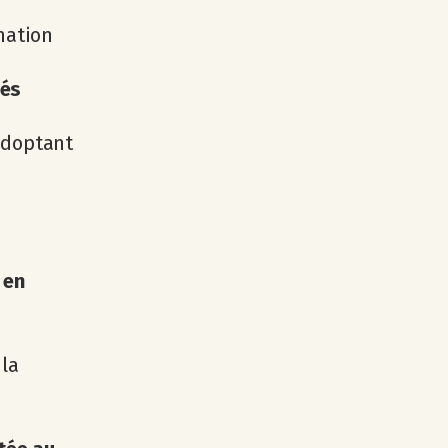
nation
nés
doptant
 en
la