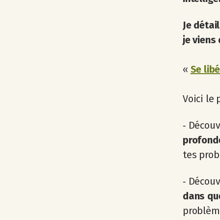
Je détai
je viens
«
Se lib
Voici le
‐ Décou
profonde
tes prob
‐ Décou
dans que
problème