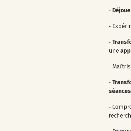
‐
Déjoue 
‐ Expér
‐
Transf
une
appr
‐ Maîtri
‐
Transfo
séances 
‐ Compr
recherch