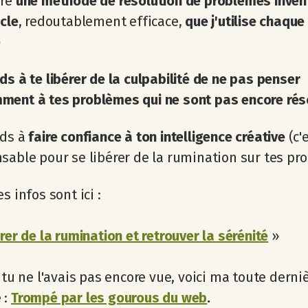
vre
une méthode de résolution de problèmes inven
ècle
, redoutablement efficace,
que j'utilise chaque
e
s à te libérer de la culpabilité de ne pas penser
ment à tes problèmes qui ne sont pas encore rés
nds à
faire confiance à ton intelligence créative
(c'
sable pour se libérer de la rumination sur tes pr
s infos sont ici :
érer de la rumination et retrouver la sérénité
»
i tu ne l'avais pas encore vue, voici ma toute derni
 :
Trompé par les gourous du web
.