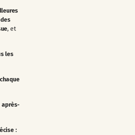
lleures
 des
sue
, et
s les
 chaque
s après-
écise :