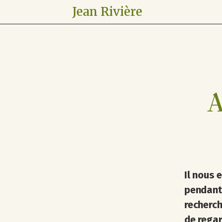
Jean Rivière
A
Il nous 
pendant 
recherch
de regar