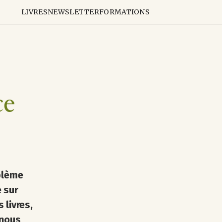
LIVRES
NEWSLETTER
FORMATIONS
ce
oblème
e sur
 livres,
 nous