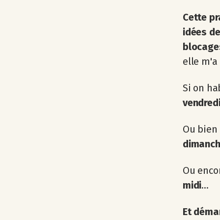
Cette pr
idées de
blocages
elle m'a
Si on ha
vendredi
Ou bien 
dimanch
Ou enco
midi
...
Et démar