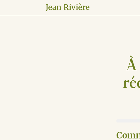
Jean Rivière
À 
ré
Comme