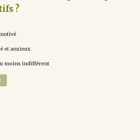
ifs ?
motivé
é et anxieux
u moins indifférent
t