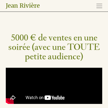
Jean Rivière
5000 € de ventes en une
soirée (avec une TOUTE
petite audience)