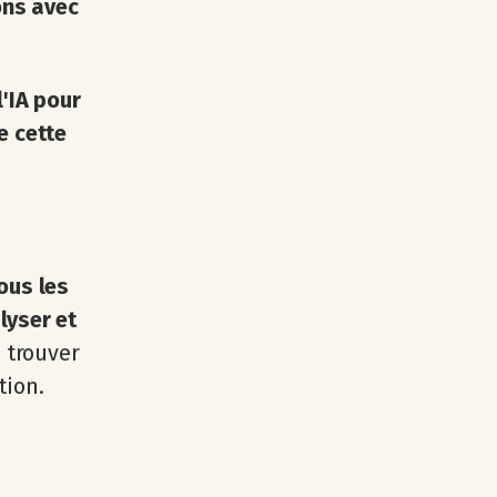
ons avec
l'IA pour
e cette
ous les
lyser et
s trouver
tion.