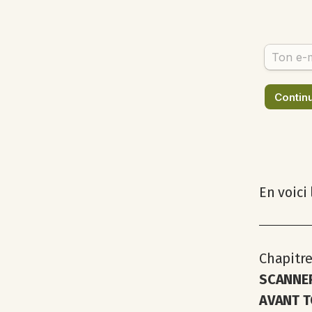
En voici
Chapitre 
SCANNER
AVANT T