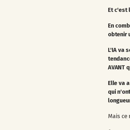
Et c'est 
En combi
obtenir 
L'IA va 
tendance
AVANT qu
Elle va 
qui n'on
longueur
Mais ce 