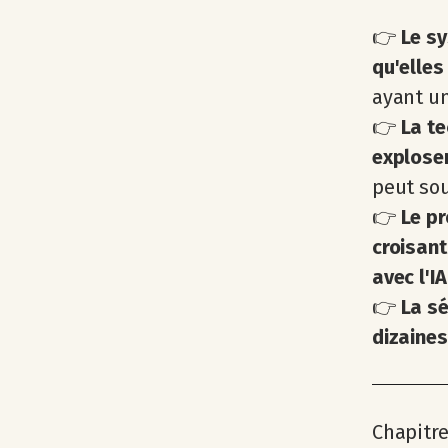
👉
Le s
qu'elles
ayant un
👉
La te
explosen
peut sou
👉
Le pr
croisant
avec l'IA
👉
La sé
dizaines
Chapitre 