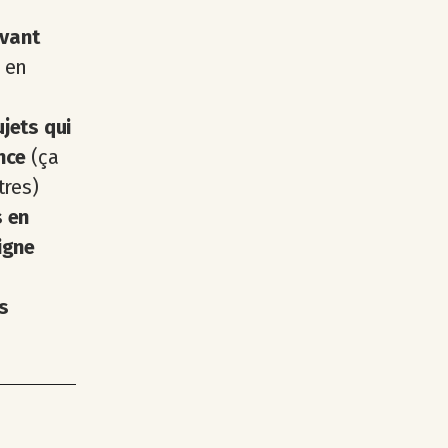
avant
 en
jets qui
nce
(ça
tres)
s en
igne
s