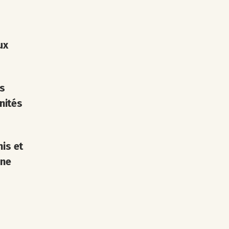
ux
es
nités
nis et
une