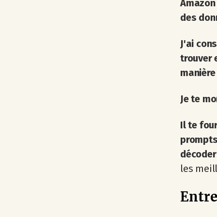
Amazon 
des donn
J'ai con
trouver 
manière 
Je te mo
Il te fo
prompts 
décoder
les meil
Entre