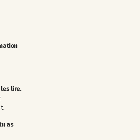
rmation
es lire.
t
t.
tu as