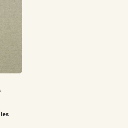
a
 les