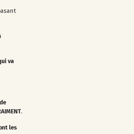
basant
à
qui va
 de
VRAIMENT
.
ont les