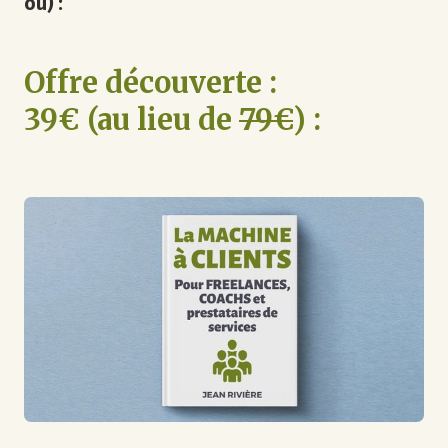
où) :
Offre découverte :
39€ (au lieu de
79€
) :