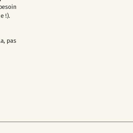
 besoin
 !).
la, pas