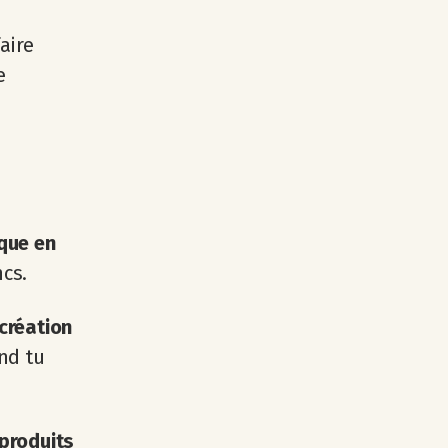
aire
e
ique en
ncs.
 création
nd tu
produits