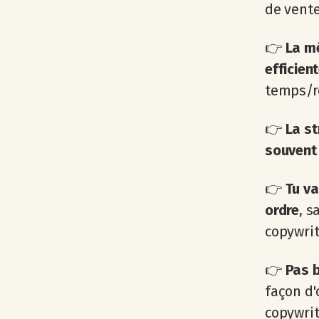
de vent
👉
La m
efficien
temps/r
👉
La st
souvent 
👉
Tu va
ordre
, s
copywrit
👉
Pas b
façon d
copywri