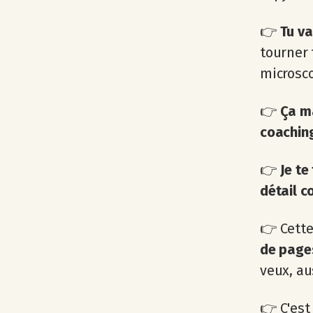
👉
Tu va
tourner 
microsc
👉
Ça ma
coaching,
👉
Je te
détail c
👉 Cett
de page
veux, au
👉 C'est