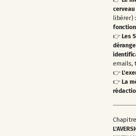
cerveau
libérer) 
fonctio
👉
Les 5
dérangea
identifi
emails, 
👉
L'exe
👉
La mé
rédactio
Chapitre 
L'AVERS