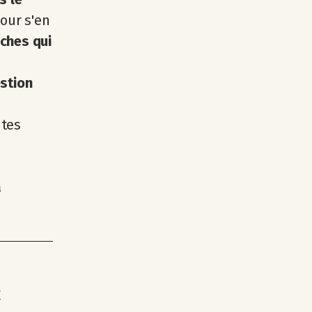
our s'en
oches qui
estion
 tes
a
E