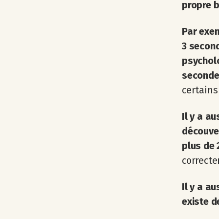
propre b
Par exem
3 second
psycholo
second
certains
Il y a a
découver
plus de 
correcte
Il y a a
existe d