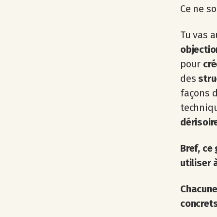
Ce ne so
Tu vas a
objecti
pour
cré
des
stru
façons 
techniq
dérisoir
Bref, ce
utiliser
Chacune
concrets