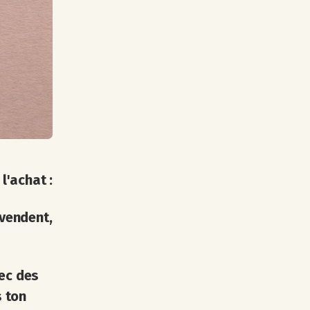
l'achat :
 vendent,
vec des
s ton