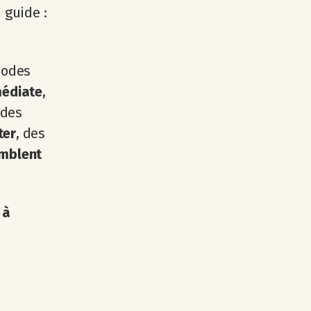
 guide :
hodes
médiate
,
 des
ter
,
des
emblent
 à
s