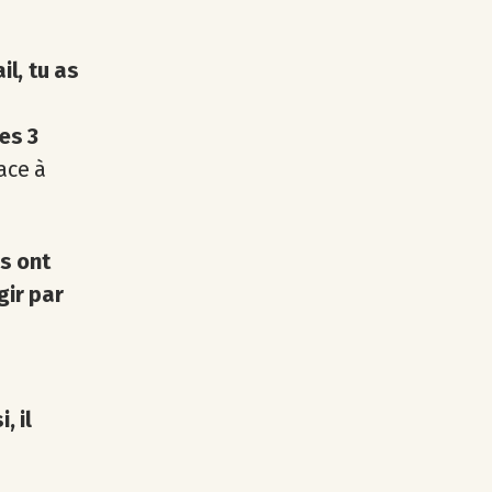
l, tu as
es 3
ace à
rs ont
gir par
e
, il