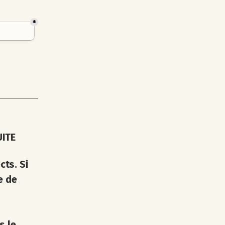
UITE
cts. Si
e de
s le