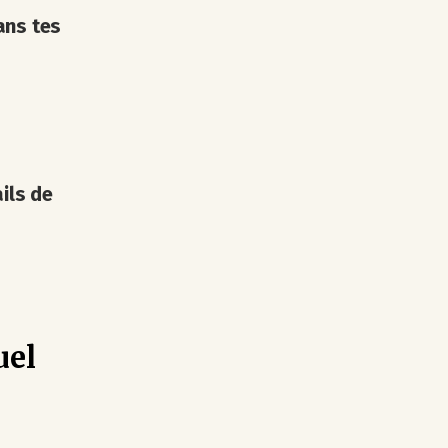
ans tes
ils de
uel