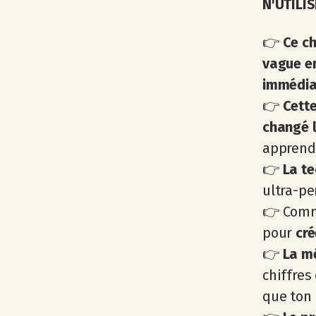
N'UTILI
👉
Ce c
vague e
immédiat
👉
Cette
changé 
apprendr
👉
La te
ultra-pe
👉 Comme
pour
cré
👉
La m
chiffres
que ton 