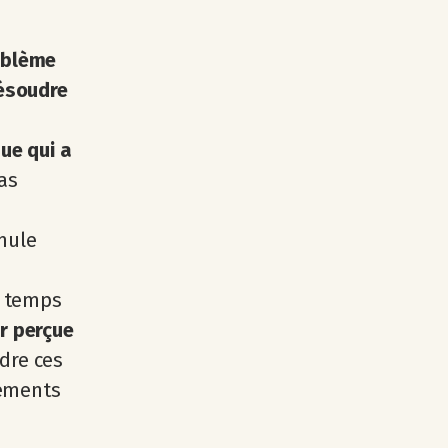
oblème
résoudre
ue qui a
as
mule
e temps
ur perçue
dre ces
léments