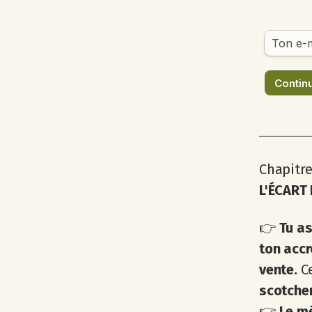
Chapitre 
L'ÉCART 
👉
Tu as
ton accr
vente.
C
scotche
👉
Le mé